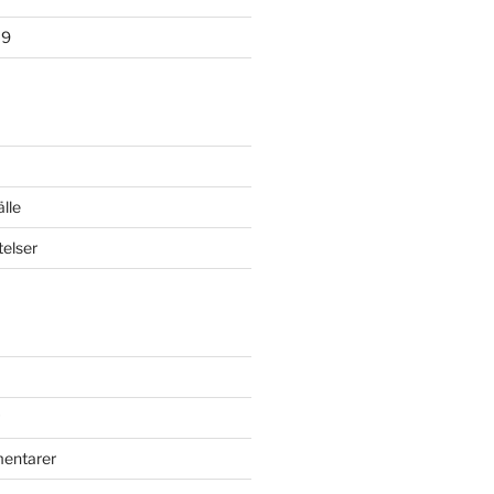
19
lle
elser
mentarer