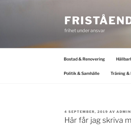
Hoppa
till
FRISTÅEN
innehåll
frihet under ansvar
Bostad & Renovering
Hållbar
Politik & Samhälle
Träning & 
PUBLICERAT
4 SEPTEMBER, 2019
AV
ADMIN
Här får jag skriva mi