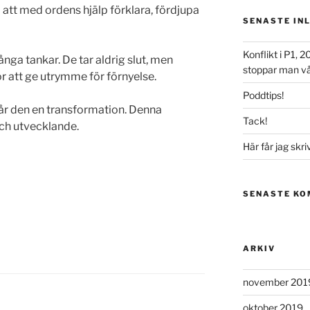
 att med ordens hjälp förklara, fördjupa
SENASTE IN
Konflikt i P1,
ga tankar. De tar aldrig slut, men
stoppar man vål
 att ge utrymme för förnyelse.
Poddtips!
år den en transformation. Denna
Tack!
ch utvecklande.
Här får jag skri
SENASTE K
ARKIV
november 201
oktober 2019