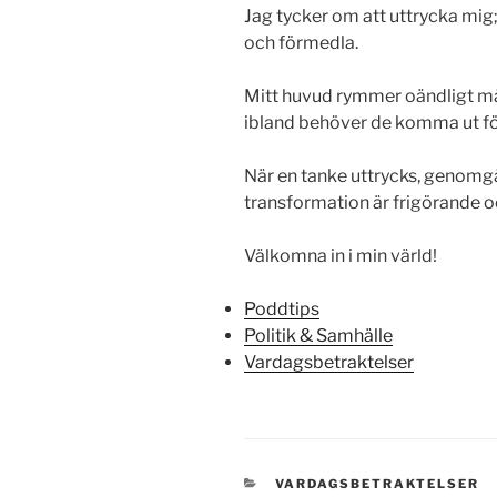
Jag tycker om att uttrycka mig;
och förmedla.
Mitt huvud rymmer oändligt mån
ibland behöver de komma ut för
När en tanke uttrycks, genomg
transformation är frigörande o
Välkomna in i min värld!
Poddtips
Politik & Samhälle
Vardagsbetraktelser
KATEGORIER
VARDAGSBETRAKTELSER