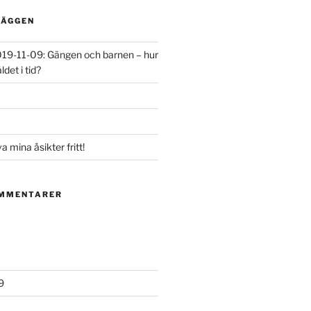
LÄGGEN
 2019-11-09: Gängen och barnen – hur
det i tid?
va mina åsikter fritt!
OMMENTARER
9