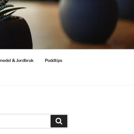
medel & Jordbruk
Poddtips
Sök