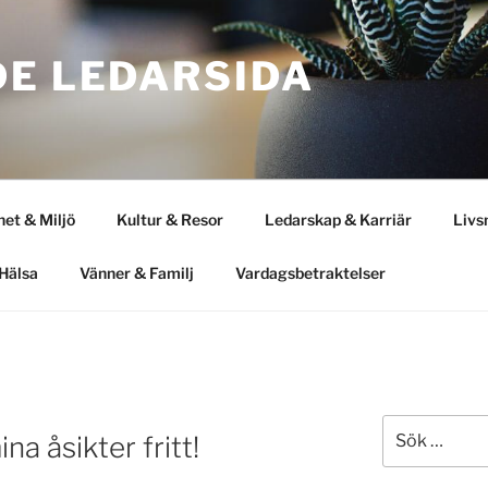
DE LEDARSIDA
het & Miljö
Kultur & Resor
Ledarskap & Karriär
Livs
Hälsa
Vänner & Familj
Vardagsbetraktelser
Sök
na åsikter fritt!
efter: