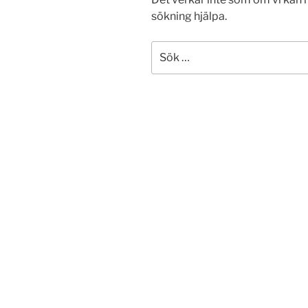
sökning hjälpa.
Sök
efter: