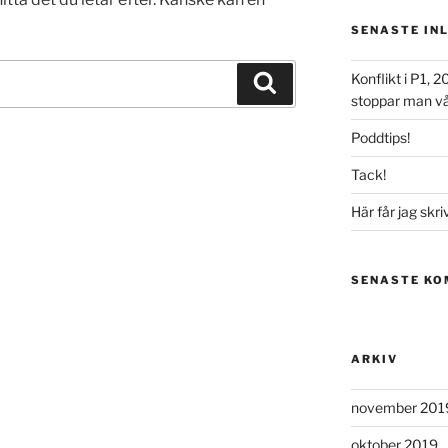
SENASTE IN
Konflikt i P1,
Sök
stoppar man vål
Poddtips!
Tack!
Här får jag skri
SENASTE K
ARKIV
november 201
oktober 2019