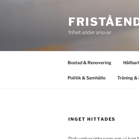
Hoppa
till
FRISTÅEN
innehåll
frihet under ansvar
Bostad & Renovering
Hållbar
Politik & Samhälle
Träning & 
INGET HITTADES
Det verkar inte som om vi kan h