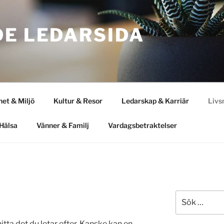
DE LEDARSIDA
het & Miljö
Kultur & Resor
Ledarskap & Karriär
Livs
Hälsa
Vänner & Familj
Vardagsbetraktelser
Sök
efter:
itta det du letar efter. Kanske kan en