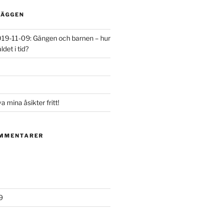
LÄGGEN
 2019-11-09: Gängen och barnen – hur
det i tid?
va mina åsikter fritt!
OMMENTARER
9