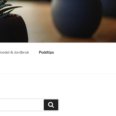
medel & Jordbruk
Poddtips
Sök