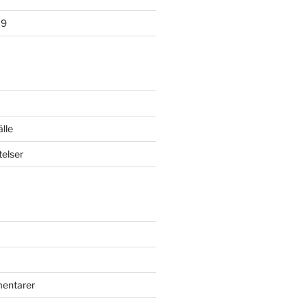
19
lle
elser
mentarer