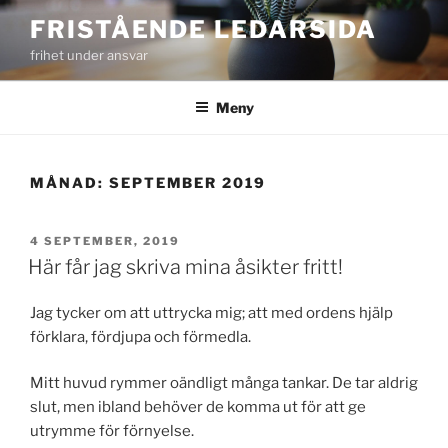
Hoppa
FRISTÅENDE LEDARSIDA
till
frihet under ansvar
innehåll
Meny
MÅNAD:
SEPTEMBER 2019
PUBLICERAT
4 SEPTEMBER, 2019
Här får jag skriva mina åsikter fritt!
Jag tycker om att uttrycka mig; att med ordens hjälp
förklara, fördjupa och förmedla.
Mitt huvud rymmer oändligt många tankar. De tar aldrig
slut, men ibland behöver de komma ut för att ge
utrymme för förnyelse.